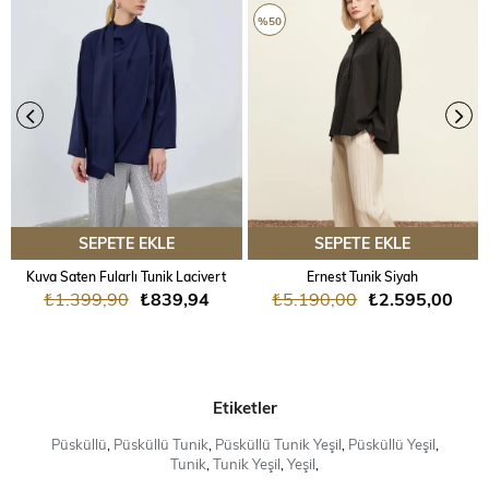
ÜRÜN
%50
SEPETE EKLE
SEPETE EKLE
Kuva Saten Fularlı Tunik Lacivert
Ernest Tunik Siyah
₺1.399,90
₺839,94
₺5.190,00
₺2.595,00
Etiketler
Püsküllü
,
Püsküllü Tunik
,
Püsküllü Tunik Yeşil
,
Püsküllü Yeşil
,
Tunik
,
Tunik Yeşil
,
Yeşil
,