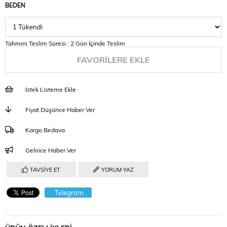
BEDEN
Tahmini Teslim Süresi
:
2 Gün İçinde Teslim
FAVORILERE EKLE
İstek Listeme Ekle
Fiyat Düşünce Haber Ver
Kargo Bedava
Gelince Haber Ver
TAVSIYE ET
YORUM YAZ
Telegram