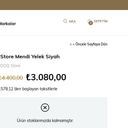
SEPETIM
Markalar
0
< < Önceki Sayfaya Dön
tore Mendi Yelek Siyah
OOQ Store
₺3.080,00
₺4.400,00
₺578,12
`den başlayan taksitlerle
Ürün stoklarımızda kalmamıştır.