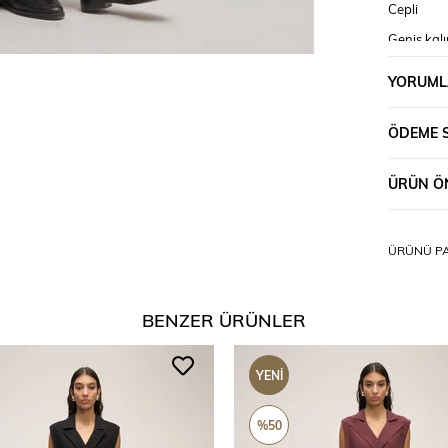
Cepli
Geniş kalı
içi astarlı
YORUML
1 beden 
2 beden 
ÖDEME 
ÜRÜN ÖN
ÜRÜNÜ PA
BENZER ÜRÜNLER
YENI
ÜRÜN
%50