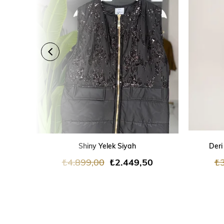
SEPETE EKLE
Shiny Yelek Siyah
Deri
₺4.899,00
₺2.449,50
₺3