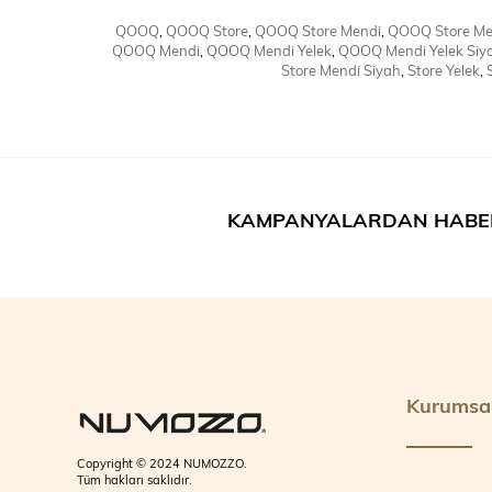
QOOQ
,
QOOQ Store
,
QOOQ Store Mendi
,
QOOQ Store Men
QOOQ Mendi
,
QOOQ Mendi Yelek
,
QOOQ Mendi Yelek Siy
Store Mendi Siyah
,
Store Yelek
,
KAMPANYALARDAN HABE
Kurumsa
Copyright © 2024 NUMOZZO.
Tüm hakları saklıdır.