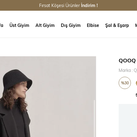
Fırsat Köşesi Ürünler
İndirim !
fa
Üst Giyim
Alt Giyim
Dış Giyim
Elbise
Şal & Eşarp
QOOQ S
Marka
:
Q
%
30
İndirim