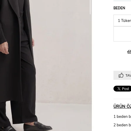
BEDEN
TAV
ÜRÜN ÖZ
1 beden 
2 beden 