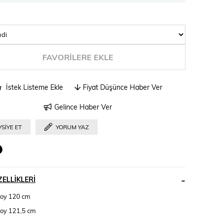
FAVORILERE EKLE
İstek Listeme Ekle
Fiyat Düşünce Haber Ver
Gelince Haber Ver
SIYE ET
YORUM YAZ
ELLIKLERI
boy 120 cm
boy 121,5 cm