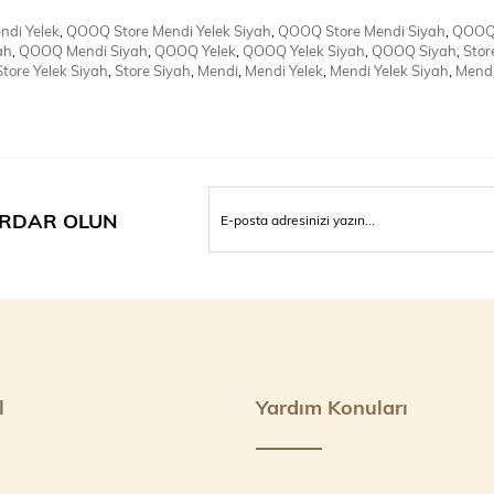
di Yelek
,
QOOQ Store Mendi Yelek Siyah
,
QOOQ Store Mendi Siyah
,
QOOQ 
ah
,
QOOQ Mendi Siyah
,
QOOQ Yelek
,
QOOQ Yelek Siyah
,
QOOQ Siyah
,
Stor
Store Yelek Siyah
,
Store Siyah
,
Mendi
,
Mendi Yelek
,
Mendi Yelek Siyah
,
Mendi
RDAR OLUN
l
Yardım Konuları