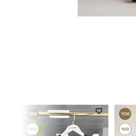
YENI
YENI
ÜRÜN
ÜRÜN
%50
%50