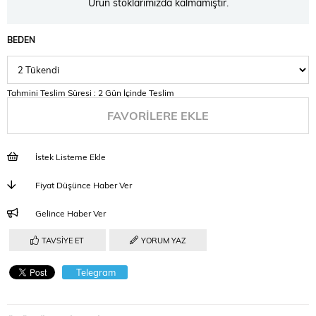
Ürün stoklarımızda kalmamıştır.
BEDEN
Tahmini Teslim Süresi
:
2 Gün İçinde Teslim
FAVORILERE EKLE
İstek Listeme Ekle
Fiyat Düşünce Haber Ver
Gelince Haber Ver
TAVSIYE ET
YORUM YAZ
Telegram