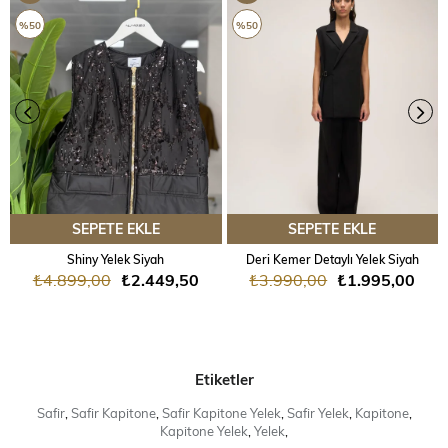
ÜRÜN
ÜRÜN
%50
%50
SEPETE EKLE
SEPETE EKLE
Shiny Yelek Siyah
Deri Kemer Detaylı Yelek Siyah
₺4.899,00
₺2.449,50
₺3.990,00
₺1.995,00
Etiketler
Safir
,
Safir Kapitone
,
Safir Kapitone Yelek
,
Safir Yelek
,
Kapitone
,
Kapitone Yelek
,
Yelek
,