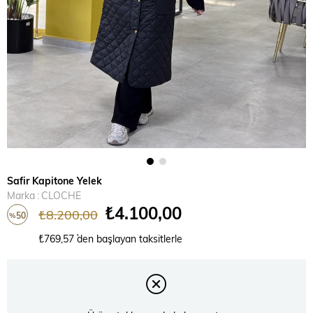
Safir Kapitone Yelek
Marka
:
CLOCHE
₺4.100,00
₺8.200,00
50
%
İndirim
₺769,57
`den başlayan taksitlerle