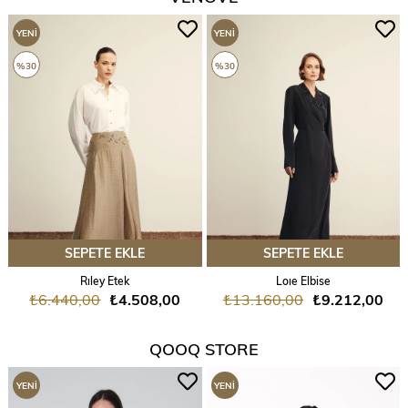
YENI
YENI
ÜRÜN
ÜRÜN
%30
%30
SEPETE EKLE
SEPETE EKLE
Rıley Etek
Loıe Elbise
₺6.440,00
₺4.508,00
₺13.160,00
₺9.212,00
QOOQ STORE
YENI
YENI