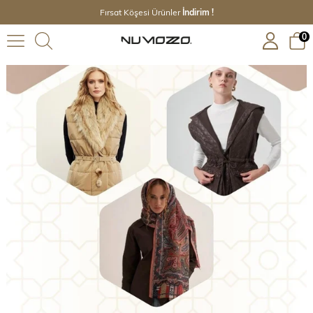
Fırsat Köşesi Ürünler
İndirim !
0