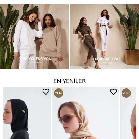
EN YENİLER
YENI
YENI
ÜRÜN
ÜRÜN